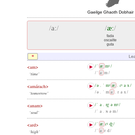
Gaeilge Ghaoth Dobhair
/
aː
/
/
æː
/
fada
oscailte
guta
«
Lea
<am>
/
ˈ
æː
mˠ
/
▶
/
ˈ
aː
m
/
‘time’
<amárach>
/
ə
.
ˈ
mˠ
æː
.
ɾˠ
a
x
/
▶
/
ə
.
ˈ
m
aː
.
r
a
x
/
‘tomorrow’
<anam>
/
ˈ
a
.
n̪ˠ
ə
mˠ
/
▶
/
ˈ
a
.
ɴ
ə
m
/
‘soul’
<ard>
/
ˈ
æː
ɾˠ
d̪ˠ
/
▶
/
ˈ
aː
r
d
/
‘high’