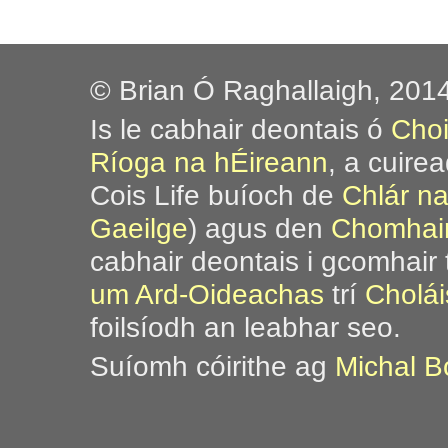
© Brian Ó Raghallaigh, 201
Is le cabhair deontais ó
Choi
Ríoga na hÉireann
, a cuire
Cois Life buíoch de
Chlár n
Gaeilge
) agus den
Chomhair
cabhair deontais i gcomhair 
um Ard-Oideachas
trí
Cholái
foilsíodh an leabhar seo.
Suíomh cóirithe ag
Michal B