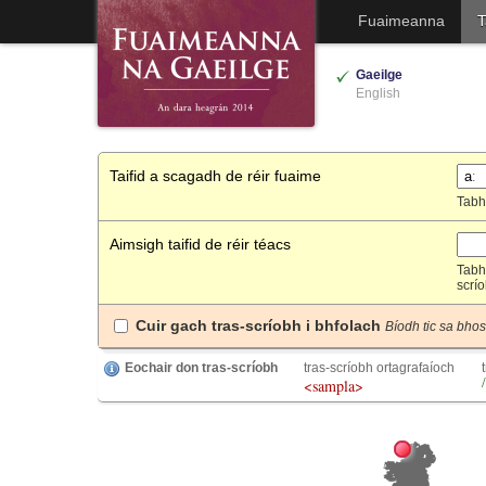
Fuaimeanna
T
Gaeilge
English
Taifid a scagadh de réir fuaime
Tabh
Aimsigh taifid de réir téacs
Tabh
scrío
Cuir gach tras-scríobh i bhfolach
Bíodh tic sa bho
Eochair don tras-scríobh
tras-scríobh ortagrafaíoch
<sampla>