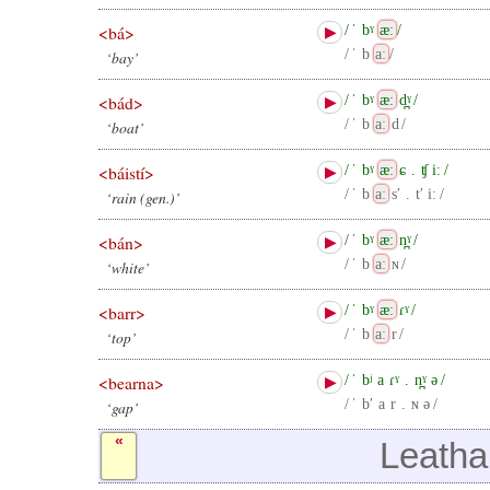
<bá>
/
ˈ
bˠ
æː
/
▶
/
ˈ
b
aː
/
‘bay’
<bád>
/
ˈ
bˠ
æː
d̪ˠ
/
▶
/
ˈ
b
aː
d
/
‘boat’
<báistí>
/
ˈ
bˠ
æː
ɕ
.
ʧ
iː
/
▶
/
ˈ
b
aː
sʹ
.
tʹ
iː
/
‘rain (gen.)’
<bán>
/
ˈ
bˠ
æː
n̪ˠ
/
▶
/
ˈ
b
aː
ɴ
/
‘white’
<barr>
/
ˈ
bˠ
æː
ɾˠ
/
▶
/
ˈ
b
aː
r
/
‘top’
<bearna>
/
ˈ
bʲ
a
ɾˠ
.
n̪ˠ
ə
/
▶
/
ˈ
bʹ
a
r
.
ɴ
ə
/
‘gap’
«
Leatha